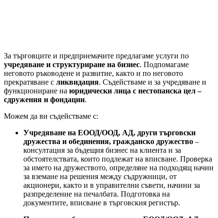
За търговците и предприемачите предлагаме услуги по
учредяване и структуриране на бизнес
. Подпомагаме
неговото ръководене и развитие, както и по неговото
прекратяване с
ликвидация
. Съдействаме и за учредяване и
функциониране на
юридически лица с нестопанска цел –
сдружения и фондации
.
Можем да ви съдействаме с:
Учредяване на ЕООД/ООД, АД, други търговски
дружества и обединения, гражданско дружество
–
консултация за бъдещия бизнес на клиента и за
обстоятелствата, които подлежат на вписване. Проверка
за името на дружеството, определяне на подходящ начин
за вземане на решения между съдружници, от
акционери, както и в управителни съвети, начини за
разпределение на печалбата. Подготовка на
документите, вписване в търговския регистър.