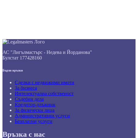
АС "Лигълмастърс - Недева и Йорданова"
Булстат 177428160
Бързи връзки
Сделки с недвижими имоти
За бизнеса
Интелектуална собственост
Съдебни дела
Кредитор-длъжник
За физически лица
Административни услуги
Безплатни услуги
Връзка с нас