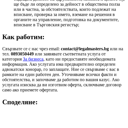
ще бъде ли определено за дейност в обществена полза
или в частна, за обстоятелствата, които подлежат на
вписване, проверка за името, вземане на решения в
органите на управление, подготовка на документите,
вписване в Търговския регистър;
Как работим
:
Свързвате се с нас чрез email:
contact@legalmasters.bg
или на
тел.
0893050449
или заявявате съответната услуга от
категория
За бизнеса
, като ни предоставяте необходимата
информация. Ако услугата има предварително определен
адвокатски хонорар, го заплащате. Ние се свързваме с вас в
рамките на един работен ден. Уточняваме всички факти и
обстоятелства, и започваме да работим по вашия казус. Ако
услугата изисква да ви изготвим оферта, сключваме договор
само ако приемете офертата.
Споделяне: