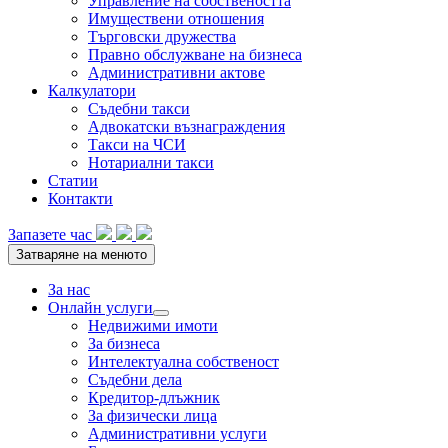
Управление на собствеността
Имуществени отношения
Търговски дружества
Правно обслужване на бизнеса
Административни актове
Калкулатори
Съдебни такси
Адвокатски възнаграждения
Такси на ЧСИ
Нотариални такси
Статии
Контакти
Запазете час
Затваряне на менюто
За нас
Онлайн услуги
Подменю
Недвижими имоти
За бизнеса
Интелектуална собственост
Съдебни дела
Кредитор-длъжник
За физически лица
Административни услуги