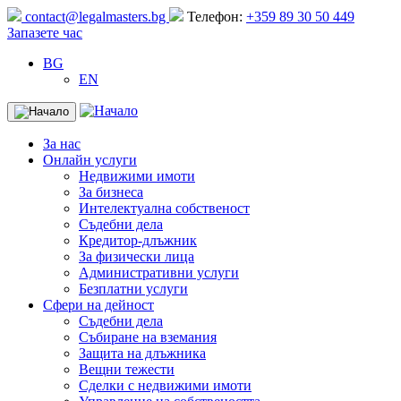
Продължете
contact@legalmasters.bg
Телефон:
+359 89 30 50 449
към
Запазете час
съдържанието
BG
EN
Меню
За нас
Онлайн услуги
Недвижими имоти
За бизнеса
Интелектуална собственост
Съдебни дела
Кредитор-длъжник
За физически лица
Административни услуги
Безплатни услуги
Сфери на дейност
Съдебни дела
Събиране на вземания
Защита на длъжника
Вещни тежести
Сделки с недвижими имоти