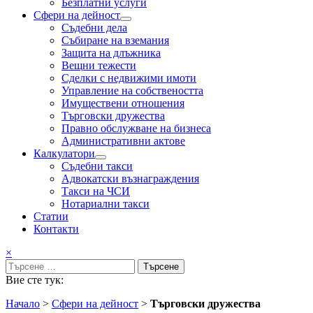
Безплатни услуги
Сфери на дейност
Подменю
Съдебни дела
Събиране на вземания
Защита на длъжника
Вещни тежести
Сделки с недвижими имоти
Управление на собствеността
Имуществени отношения
Търговски дружества
Правно обслужване на бизнеса
Административни актове
Калкулатори
Подменю
Съдебни такси
Адвокатски възнаграждения
Такси на ЧСИ
Нотариални такси
Статии
Контакти
×
Търсене
за:
Вие сте тук:
Начало
>
Сфери на дейност
>
Търговски дружества