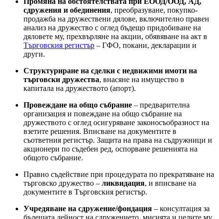
Промяна на обстоятелствата при ЕООД/ООД, АД,
сдружения и обединения
, преобразуване, покупко-
продажба на дружествени дялове, включително правен
анализ на дружество с оглед бъдещо придобиване на
дяловете му, прехвърляне на акции, обявяване на акт в
Търговския регистър
– ГФО, покани, декларации и
други.
Структуриране на сделки с недвижими имоти на
търговски дружества
, внасяне на имущество в
капитала на дружеството (апорт).
Провеждане на общо събрание
– предварителна
организация и повеждане на общо събрание на
дружеството с оглед осигуряване законосъобразност на
взетите решения. Вписване на документите в
съответния регистър. Защита на права на съдружници и
акционери по съдебен ред, оспорване решенията на
общото събрание.
Правно съдействие при процедурата по прекратяване на
търговско дружество –
ликвидация
, и вписване на
документите в Търговския регистър.
Учредяване на сдружение/фондация
– консултация за
бъдещата дейност на сдружението, мисията и целите му,