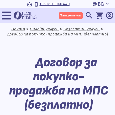
Продължете
BG
+359 89 30 50 449
към
Меню
съдържанието
Запазете час
Начало
>
Онлайн услуги
>
Безплатни услуги
>
Договор за покупко-продажба на МПС (безплатно)
Договор за
покупко-
продажба на МПС
(безплатно)