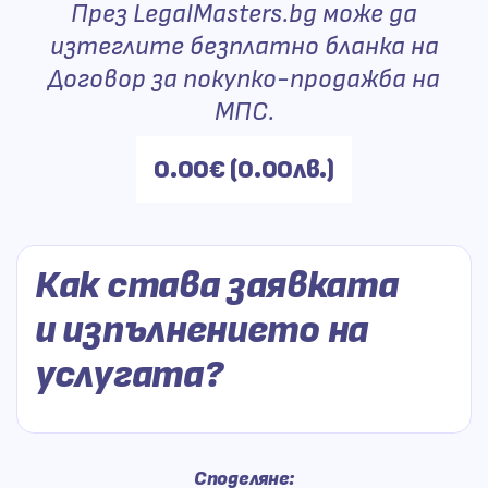
През LegalMasters.bg може да
изтеглите безплатно бланка на
Договор за покупко-продажба на
МПС.
Цената
0.00
€
(0.00лв.)
е:
Как става заявката
и изпълнението на
услугата?
Споделяне:
След приключването на заявката,