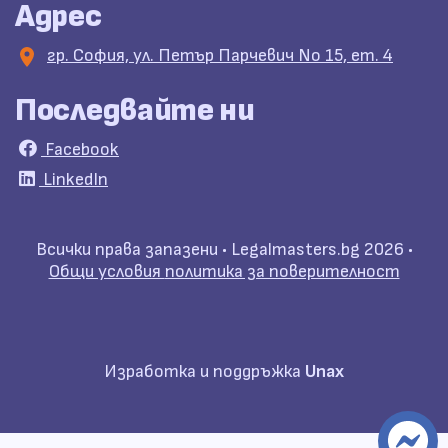
Адрес
гр. София, ул. Петър Парчевич No 15, ет. 4
Последвайте ни
Facebook
LinkedIn
Всички права запазени •
Legalmasters.bg
2026 •
Общи условия
политика за поверителност
Изработка и поддръжка
Unax