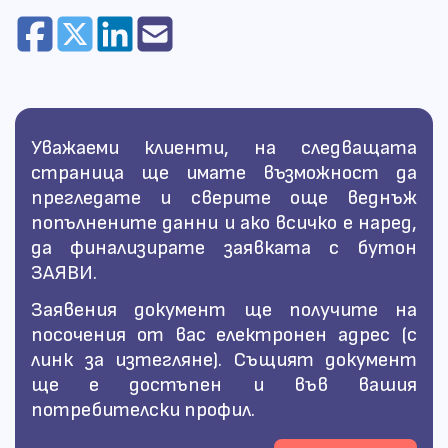
договорът ще бъде достъпен за
изтегляне.
Линк към него ще получите и на
посочения електронен адрес за контакт,
а ако заявявате като регистриран
потребител, споразумението ще бъде
Уважаеми клиенти, на следващата
достъпно във вашия потребителски
страница ще имате възможност да
профил. След пълното попълване на
прегледате и сверите още веднъж
договора, можете да посетите
попълнените данни и ако всичко е наред,
нотариус за заверка.
да финализирате заявката с бутон
ЗАЯВИ.
Заявения документ ще получите на
посочения от вас електронен адрес (с
линк за изтегляне). Същият документ
ще е достъпен и във вашия
потребителски профил.