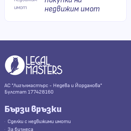
покупка на
недвижим имот
АС "Лигълмастърс - Недева и Йорданова"
Булстат 177428160
Бързи връзки
Сделки с недвижими имоти
За бизнеса