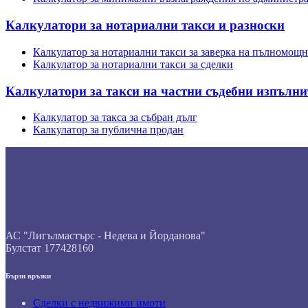
Калкулатори за нотариални такси и разноски
Калкулатор за нотариални такси за заверка на пълномощ
Калкулатор за нотариални такси за сделки
Калкулатори за такси на частни съдебни изпълни
Калкулатор за такса за събран дълг
Калкулатор за публична продан
АС "Лигълмастърс - Недева и Йорданова"
Булстат 177428160
Бързи връзки
Сделки с недвижими имоти