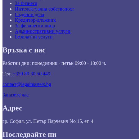
За бизнеса
Интелектуална собственост
Съдебни дела
Кредитор-длъжник
За физически лица
Административни услуги
Безплатни услуги
Връзка с нас
Работни дни: понеделник - петък 09:00 - 18:00 ч.
Tел:
+359 89 30 50 449
contact@legalmasters.bg
Запазете час
Адрес
гр. София, ул. Петър Парчевич No 15, ет. 4
Последвайте ни