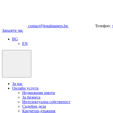
Продължете
към
съдържанието
contact@legalmasters.bg
Телефон:
Запазете час
BG
EN
Меню
За нас
Онлайн услуги
Недвижими имоти
За бизнеса
Интелектуална собственост
Съдебни дела
Кредитор-длъжник