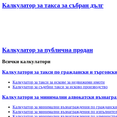
Калкулатор за такса за събран дълг
Калкулатор за публична продан
Всички калкулатори
Калкулатори за такси по граждански и търговски
Калкулатор за такси за искове за недвижими имоти
Калкулатор за съдебни такси за исково производство
Калкулатори за минимални адвокатски възнагр
Калкулатор за минимални възнаграждения по граждански
Калкулатор за минимални възнаграждения по изпълнител
Калкулатор за минимални възнаграждения по администр