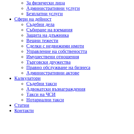
За физически лица
Административни услуги
Безплатни услуги
Сфери на дейност
Съдебни дела
Събиране на вземания
Защита на длъжника
Вещни тежести
Сделки с недвижими имоти
Управление на собствеността
Имуществени отношения
Търговски дружества
Правно обслужване на бизнеса
Административни актове
Калкулатори
Съдебни такси
Адвокатски възнаграждения
Такси на ЧСИ
Нотариални такси
Статии
Контакти