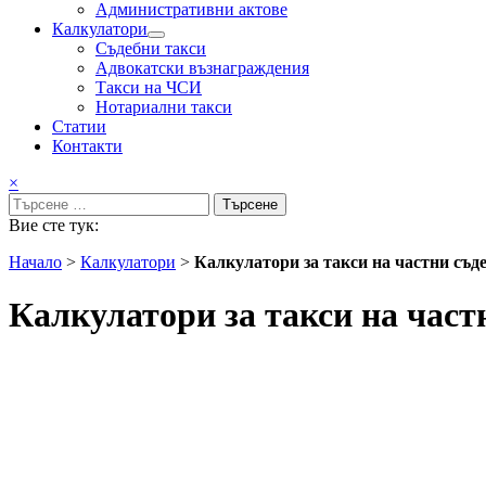
Административни актове
Калкулатори
Подменю
Съдебни такси
Адвокатски възнаграждения
Такси на ЧСИ
Нотариални такси
Статии
Контакти
×
Търсене
за:
Вие сте тук:
Начало
>
Калкулатори
>
Калкулатори за такси на частни съд
Калкулатори за такси на час