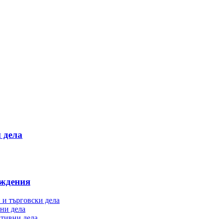
 дела
аждения
 и търговски дела
ни дела
ативни дела