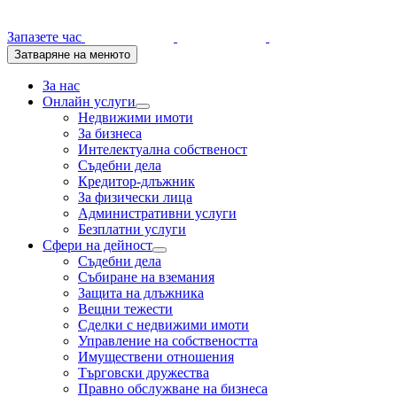
Запазете час
Затваряне на менюто
За нас
Онлайн услуги
Подменю
Недвижими имоти
За бизнеса
Интелектуална собственост
Съдебни дела
Кредитор-длъжник
За физически лица
Административни услуги
Безплатни услуги
Сфери на дейност
Подменю
Съдебни дела
Събиране на вземания
Защита на длъжника
Вещни тежести
Сделки с недвижими имоти
Управление на собствеността
Имуществени отношения
Търговски дружества
Правно обслужване на бизнеса