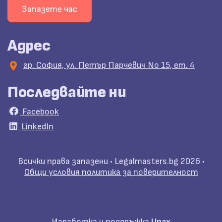
Запазете час
Адрес
гр. София, ул. Петър Парчевич No 15, ет. 4
Последвайте ни
Facebook
LinkedIn
Всички права запазени •
Legalmasters.bg
2026 •
Общи условия
политика за поверителност
Изработка и поддръжка
Unax