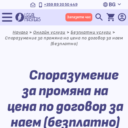
Продължете
BG
+359 89 30 50 449
към
Меню
съдържанието
Запазете час
Начало
>
Онлайн услуги
>
Безплатни услуги
>
Споразумение за промяна на цена по договор за наем
(безплатно)
Споразумение
за промяна на
цена по договор за
наем (безплатно)