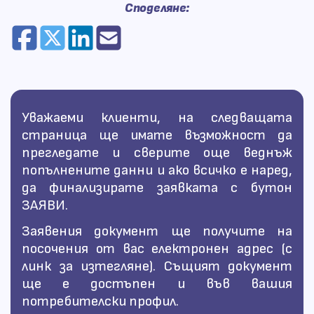
Споделяне:
След приключването на заявката,
споразумението ще бъде достъпно за
изтегляне.
Линк за към него ще получите и на
посочения електронен адрес за контакт,
а ако заявявате като регистриран
потребител, споразумението ще бъде
Уважаеми клиенти, на следващата
достъпно и във вашия потребителски
страница ще имате възможност да
профил.
прегледате и сверите още веднъж
попълнените данни и ако всичко е наред,
да финализирате заявката с бутон
ЗАЯВИ.
Заявения документ ще получите на
посочения от вас електронен адрес (с
линк за изтегляне). Същият документ
ще е достъпен и във вашия
потребителски профил.