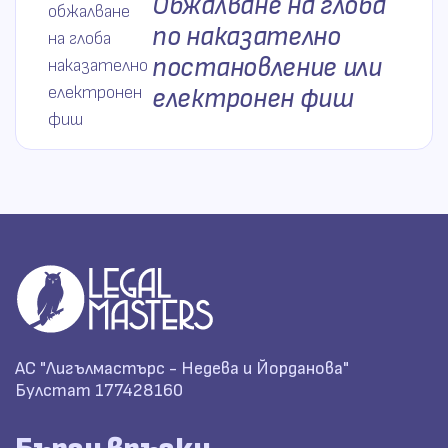
Обжалване на глоба
по наказателно
постановление или
електронен фиш
АС "Лигълмастърс - Недева и Йорданова"
Булстат 177428160