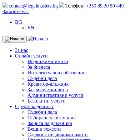
Продължете
contact@legalmasters.bg
Телефон:
+359 89 30 50 449
към
Запазете час
съдържанието
BG
EN
Меню
За нас
Онлайн услуги
Недвижими имоти
За бизнеса
Интелектуална собственост
Съдебни дела
Кредитор-длъжник
За физически лица
Административни услуги
Безплатни услуги
Сфери на дейност
Съдебни дела
Събиране на вземания
Защита на длъжника
Вещни тежести
Сделки с недвижими имоти