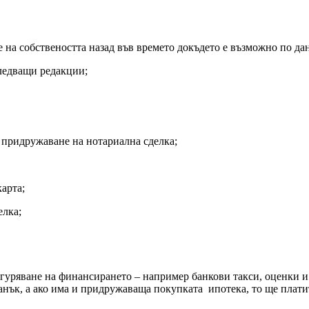
 на собствеността назад във времето докъдето е възможно по да
следващи редакции;
и придружаване на нотариална сделка;
карта;
елка;
гуряване на финансирането – например банкови такси, оценки и 
данък, а ако има и придружаваща покупката ипотека, то ще плати