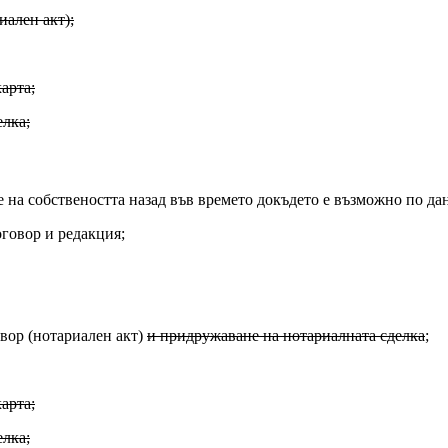
иален акт);
арта;
елка;
 на собствеността назад във времето докъдето е възможно по да
говор и редакция;
вор (нотариален акт)
и придружаване на нотариалната сделка
;
арта;
елка;