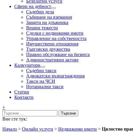
Безплатни услуги
Сфери на дейност
Подменю
Съдебни дела
Събиране на вземания
Защита на длъжника
Вещни тежести
Сделки с недвижими имоти
Управление на собствеността
Имуществени отношения
Търговски дружества
Правно обслужване на бизнеса
Административни актове
Калкулатори
Подменю
Съдебни такси
Адвокатски възнаграждения
Такси на ЧСИ
Нотариални такси
Статии
Контакти
×
Търсене
за:
Вие сте тук:
Начало
>
Онлайн услуги
>
Недвижими имоти
>
Цялостно прав