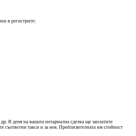
нни в регистрите;
др. В деня на вашата нотариална сделка ще заплатите
те съответни такси и за нея. Приблизителната им стойност