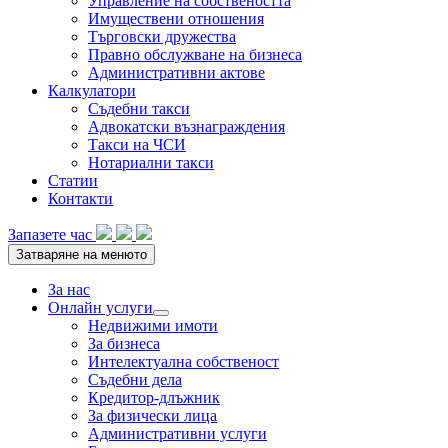
Управление на собствеността
Имуществени отношения
Търговски дружества
Правно обслужване на бизнеса
Административни актове
Калкулатори
Съдебни такси
Адвокатски възнаграждения
Такси на ЧСИ
Нотариални такси
Статии
Контакти
Запазете час
Затваряне на менюто
За нас
Онлайн услуги
Подменю
Недвижими имоти
За бизнеса
Интелектуална собственост
Съдебни дела
Кредитор-длъжник
За физически лица
Административни услуги