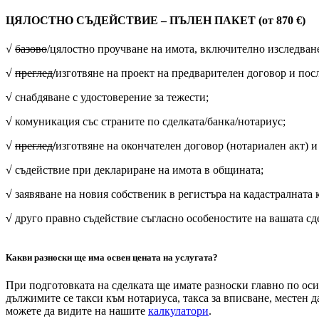
ЦЯЛОСТНО СЪДЕЙСТВИЕ – ПЪЛЕН ПАКЕТ
(от 870 €)
√
базово
/цялостно проучване на имота, включително изследване
√
преглед
/
изготвяне на проект на предварителен договор и по
√
снабдяване с удостоверение за тежести;
√
комуникация със страните по сделката/банка/нотариус;
√
преглед
/
изготвяне на окончателен договор (нотариален акт) 
√
съдействие при деклариране на имота в общината;
√
заявяване на новия собственик в регистъра на кадастралната 
√
друго правно съдействие съгласно особеностите на вашата сд
Какви разноски ще има освен цената на услугата?
При подготовката на сделката ще имате разноски главно по оси
дължимите се такси към нотариуса, такса за вписване, местен 
можете да видите на нашите
калкулатори
.