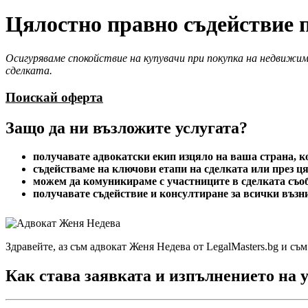
Цялостно правно съдействие 
Осигуряваме спокойствие на купувачи при покупка на недвижим
сделката.
Поискай оферта
Защо да ни възложите услугата?
получавате адвокатски екип изцяло на ваша страна, к
съдействаме на ключови етапи на сделката или през ця
можем да комуникираме с участниците в сделката съоб
получавате съдействие и консултиране за всички възн
Здравейте, аз съм адвокат Женя Недева от LegalMasters.bg и съм
Как става заявката и изпълнението на 