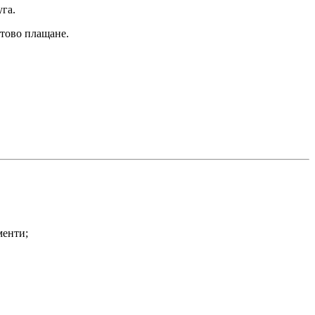
уга.
ртово плащане.
менти;