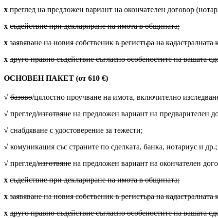
х
преглед на предложен вариант на окончателен договор (нотар
х
съдействие при деклариране на имота в общината;
х
заявяване на новия собственик в регистъра на кадастралната к
х
друго правно съдействие съгласно особеностите на вашата сд
ОСНОВЕН ПАКЕТ (от 610 €)
√
базово
/цялостно проучване на имота, включително изследване
√
преглед/
изготвяне
на предложен вариант на предварителен до
√
снабдяване с удостоверение за тежести;
√
комуникация със страните по сделката, банка, нотариус и др.;
√
преглед/
изготвяне
на предложен вариант на окончателен дого
х
съдействие при деклариране на имота в общината;
х
заявяване на новия собственик в регистъра на кадастралната к
х
друго правно съдействие съгласно особеностите на вашата сд