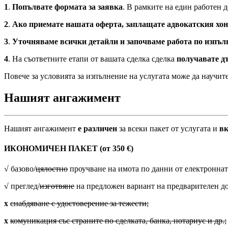
1
.
Попълвате формата за заявка
. В рамките на един работен д
2
.
Ако приемате нашата оферта, з
аплащате адвокатския хо
3
.
Уточняваме всички детайли и започваме работа по изпълн
4
. На съответните етапи от вашата сделка сделка
получавате д
Повече за условията за изпълнение на услугата може да на
Нашият ангажимент
Нашият ангажимент
е различен
за всеки пакет от услугата и
в
ИКОНОМИЧЕН ПАКЕТ (от 350 €)
√ базово/
цялостно
проучване на имота по данни от електроннат
√
преглед/
изготвяне
на предложен вариант на предварителен до
х
снабдяване с удостоверение за тежести;
х
комуникация със страните по сделката, банка, нотариус и др.;