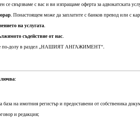
ен се свързваме с вас и ви изпращаме оферта за адвокатската усл
норар
. Понастоящем може да заплатите с банков превод или с ка
ението на услугата
.
ължимото съдействие от нас
.
учите по-долу в раздел „НАШИЯТ АНГАЖИМЕНТ“.
ключва
:
а база на имотния регистър и предоставени от собственика доку
говор и редакция;