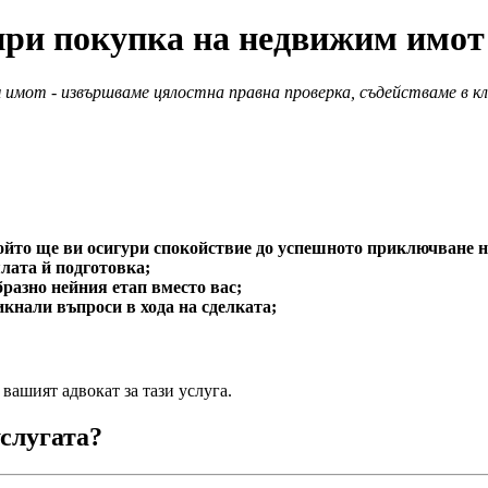
при покупка на недвижим имот
 имот - извършваме цялостна правна проверка, съдействаме в кл
ойто ще ви осигури спокойствие до успешното приключване н
лата й подготовка;
разно нейния етап вместо вас;
икнали въпроси в хода на сделката;
 вашият адвокат за тази услуга.
услугата?